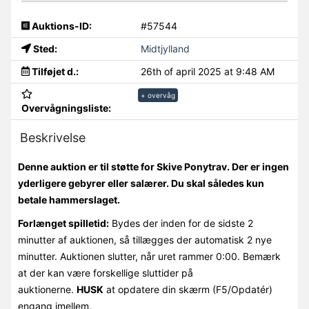
Auktions-ID:
#57544
Sted:
Midtjylland
Tilføjet d.:
26th of april 2025 at 9:48 AM
+ overvåg
Overvågningsliste:
Beskrivelse
Denne auktion er til støtte for Skive Ponytrav. Der er ingen
yderligere gebyrer eller salærer. Du skal således kun
betale hammerslaget.
Forlænget spilletid:
Bydes der inden for de sidste 2
minutter af auktionen, så tillægges der automatisk 2 nye
minutter. Auktionen slutter, når uret rammer 0:00. Bemærk
at der kan være forskellige sluttider på
auktionerne.
HUSK
at opdatere din skærm (F5/Opdatér)
engang imellem.