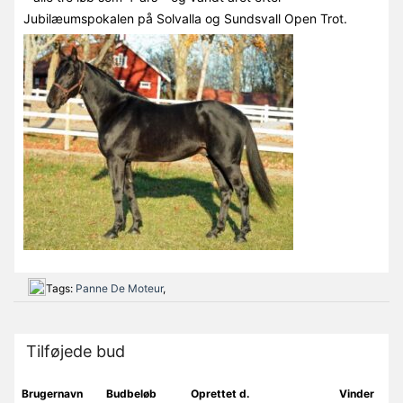
Jubilæumspokalen på Solvalla og Sundsvall Open Trot.
Tags:
Panne De Moteur
,
Tilføjede bud
Brugernavn
Budbeløb
Oprettet d.
Vinder