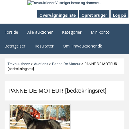
Overvågningsliste
Opret bruger
Log på
Forside
Alle auktioner
Kategorier
Min konto
Betingelser
Resultater
Om Travauktioner.dk
Travauktioner
>
Auctions
>
Panne De Moteur
>
PANNE DE MOTEUR
[bedækningsret]
PANNE DE MOTEUR [bedækningsret]