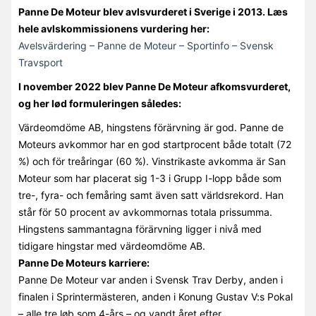
Panne De Moteur blev avlsvurderet i Sverige i 2013. Læs
hele avlskommissionens vurdering her:
Avelsvärdering – Panne de Moteur – Sportinfo – Svensk
Travsport
I november 2022 blev Panne De Moteur afkomsvurderet,
og her lød formuleringen således:
Värdeomdöme AB, hingstens förärvning är god. Panne de
Moteurs avkommor har en god startprocent både totalt (72
%) och för treåringar (60 %). Vinstrikaste avkomma är San
Moteur som har placerat sig 1-3 i Grupp I-lopp både som
tre-, fyra- och femåring samt även satt världsrekord. Han
står för 50 procent av avkommornas totala prissumma.
Hingstens sammantagna förärvning ligger i nivå med
tidigare hingstar med värdeomdöme AB.
Panne De Moteurs karriere:
Panne De Moteur var anden i Svensk Trav Derby, anden i
finalen i Sprintermästeren, anden i Konung Gustav V:s Pokal
– alle tre løb som 4-års – og vandt året efter