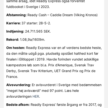
samme årsag, idet Readly Express også forventet
fuldbooket i Sverige i 2023.
Afstamning:
Ready Cash – Caddie Dream (Viking Kronos)
Karriere:
37 starter: 28-5-2.
Indtjening:
24.711.565 SEK.
Rekord:
1.08,9a/1609m.
Om hesten:
Readly Express var en af verdens bedste heste,
da den måtte udgå pga. pludselig opstået halthed kort før
finalen i Elitloppet i 2019. Havde forinden vundet adskillige
kæmpestore løb som bl.a. Prix d’Amerique, Svensk Trav
Derby, Svensk Trav Kriterium, UET Grand Prix og Prix de
France.
Alvsvurdering:
Er avlsvurderet i Sverige med bedømmelsen
“meget høj avlsværdi” med 97 point. Læs hele
avlsvurderingen
HER
.
Bedste afkom:
Readly Express’ første årgang er fra 2017, og