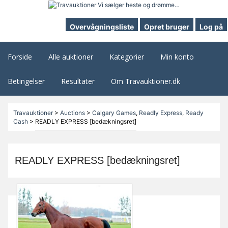
Overvågningsliste
Opret bruger
Log på
Forside
Alle auktioner
Kategorier
Min konto
Betingelser
Resultater
Om Travauktioner.dk
Travauktioner
>
Auctions
>
Calgary Games
,
Readly Express
,
Ready
Cash
>
READLY EXPRESS [bedækningsret]
READLY EXPRESS [bedækningsret]