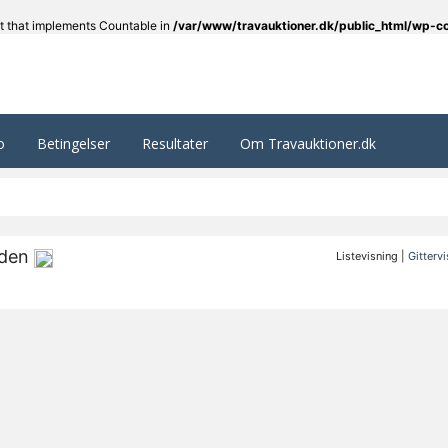
ct that implements Countable in
/var/www/travauktioner.dk/public_html/wp-
o
Betingelser
Resultater
Om Travauktioner.dk
iden
Listevisning |
Gitterv