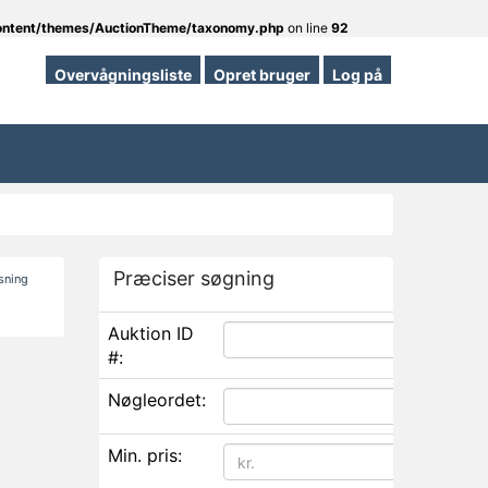
content/themes/AuctionTheme/taxonomy.php
on line
92
Overvågningsliste
Opret bruger
Log på
Præciser søgning
isning
Auktion ID
#:
Nøgleordet:
Min. pris: