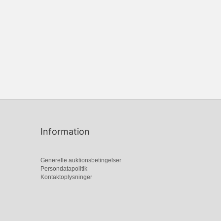
Information
Generelle auktionsbetingelser
Persondatapolitik
Kontaktoplysninger