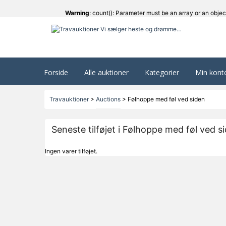
Warning
: count(): Parameter must be an array or an obje
Forside
Alle auktioner
Kategorier
Min kont
Travauktioner
>
Auctions
>
Følhoppe med føl ved siden
Seneste tilføjet i Følhoppe med føl ved s
Ingen varer tilføjet.