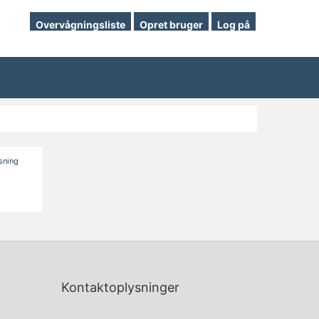
Overvågningsliste
Opret bruger
Log på
isning
Kontaktoplysninger