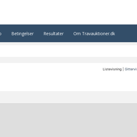
o
Betingelser
Resultater
Om Travauktioner.dk
Listevisning |
Gitterv