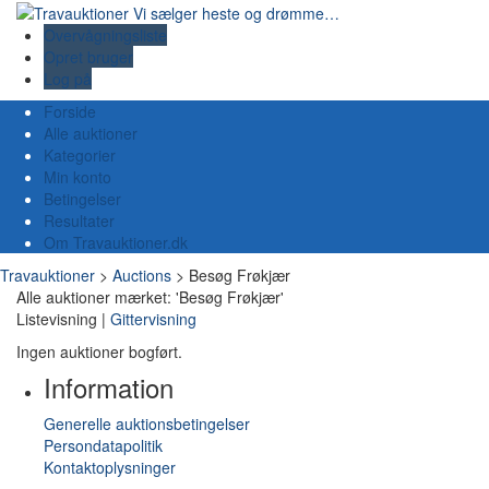
Overvågningsliste
Opret bruger
Log på
Forside
Alle auktioner
Kategorier
Min konto
Betingelser
Resultater
Om Travauktioner.dk
Travauktioner
>
Auctions
>
Besøg Frøkjær
Alle auktioner mærket: 'Besøg Frøkjær'
Listevisning |
Gittervisning
Ingen auktioner bogført.
Information
Generelle auktionsbetingelser
Persondatapolitik
Kontaktoplysninger