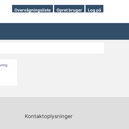
Overvågningsliste
Opret bruger
Log på
isning
Kontaktoplysninger