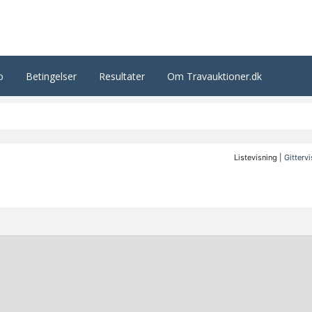
o
Betingelser
Resultater
Om Travauktioner.dk
Listevisning |
Gitterv