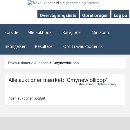
Overvågningsliste
Opret bruger
Log på
Forside
Alle auktioner
Kategorier
Min konto
Betingelser
Resultater
Om Travauktioner.dk
Travauktioner
>
Auctions
>
Cmynewlollipop
Alle auktioner mærket: 'Cmynewlollipop'
Listevisning |
Gittervisning
Ingen auktioner bogført.