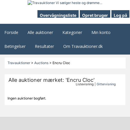
Overvågningsliste
Opret bruger
Log på
Forside
Alle auktioner
Kategorier
Min konto
Betingelser
Resultater
Om Travauktioner.dk
Travauktioner
>
Auctions
>
Encru Cloc
Alle auktioner mærket: 'Encru Cloc'
Listevisning |
Gittervisning
Ingen auktioner bogført.