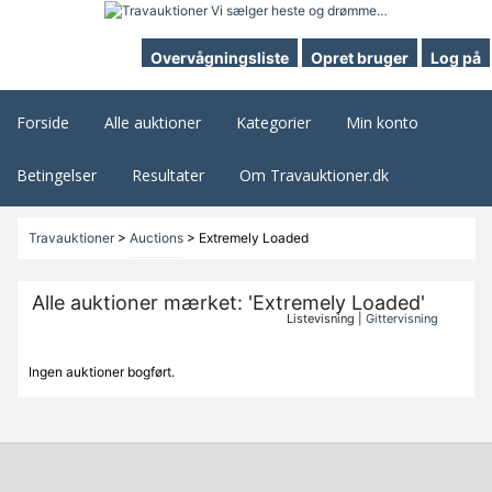
Overvågningsliste
Opret bruger
Log på
Forside
Alle auktioner
Kategorier
Min konto
Betingelser
Resultater
Om Travauktioner.dk
Travauktioner
>
Auctions
>
Extremely Loaded
Alle auktioner mærket: 'Extremely Loaded'
Listevisning |
Gittervisning
Ingen auktioner bogført.