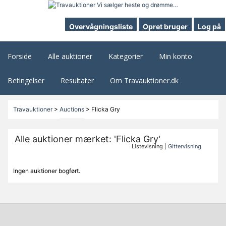
Overvågningsliste
Opret bruger
Log på
Forside
Alle auktioner
Kategorier
Min konto
Betingelser
Resultater
Om Travauktioner.dk
Travauktioner
>
Auctions
>
Flicka Gry
Alle auktioner mærket: 'Flicka Gry'
Listevisning |
Gittervisning
Ingen auktioner bogført.