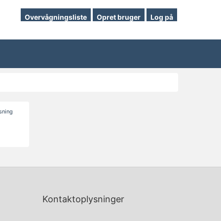
Overvågningsliste
Opret bruger
Log på
isning
Kontaktoplysninger