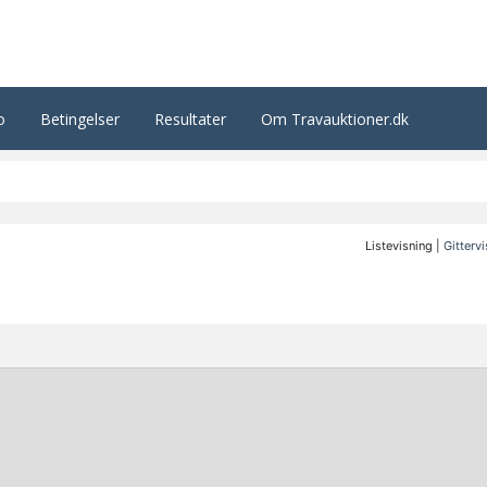
o
Betingelser
Resultater
Om Travauktioner.dk
Listevisning |
Gitterv