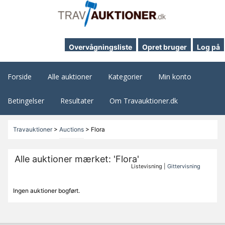
Overvågningsliste
Opret bruger
Log på
Forside
Alle auktioner
Kategorier
Min konto
Betingelser
Resultater
Om Travauktioner.dk
Travauktioner
>
Auctions
>
Flora
Alle auktioner mærket: 'Flora'
Listevisning |
Gittervisning
Ingen auktioner bogført.