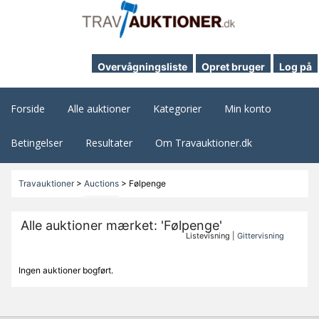
Overvågningsliste
Opret bruger
Log på
Forside
Alle auktioner
Kategorier
Min konto
Betingelser
Resultater
Om Travauktioner.dk
Travauktioner
>
Auctions
>
Følpenge
Alle auktioner mærket: 'Følpenge'
Listevisning |
Gittervisning
Ingen auktioner bogført.