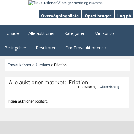
Overvågningsliste
Opret bruger
Log på
Forside
Alle auktioner
Kategorier
Min konto
Betingelser
Resultater
Om Travauktioner.dk
Travauktioner
>
Auctions
>
Friction
Alle auktioner mærket: 'Friction'
Listevisning |
Gittervisning
Ingen auktioner bogført.