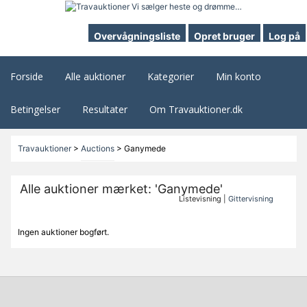
Overvågningsliste
Opret bruger
Log på
Forside
Alle auktioner
Kategorier
Min konto
Betingelser
Resultater
Om Travauktioner.dk
Travauktioner
>
Auctions
>
Ganymede
Alle auktioner mærket: 'Ganymede'
Listevisning |
Gittervisning
Ingen auktioner bogført.