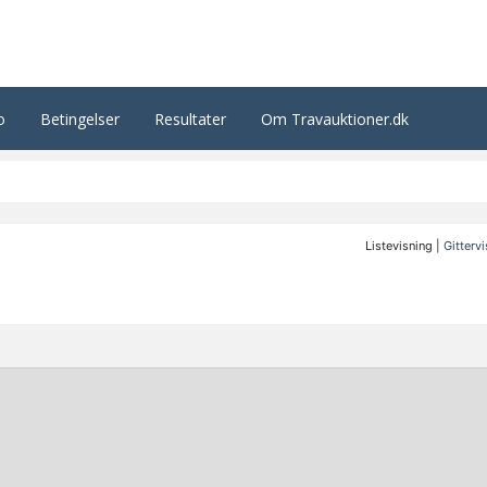
o
Betingelser
Resultater
Om Travauktioner.dk
Listevisning |
Gitterv