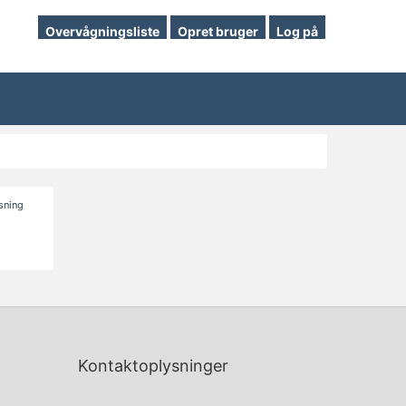
Overvågningsliste
Opret bruger
Log på
isning
Kontaktoplysninger