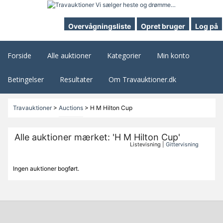
Overvågningsliste
Opret bruger
Log på
Forside
Alle auktioner
Kategorier
Min konto
Betingelser
Resultater
Om Travauktioner.dk
Travauktioner
>
Auctions
>
H M Hilton Cup
Alle auktioner mærket: 'H M Hilton Cup'
Listevisning |
Gittervisning
Ingen auktioner bogført.