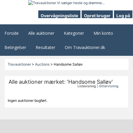
Overvågningsliste
Opret bruger
Log på
Forside
Alle auktioner
Kategorier
Min konto
Betingelser
Resultater
Om Travauktioner.dk
Travauktioner
>
Auctions
>
Handsome Salløv
Alle auktioner mærket: 'Handsome Salløv'
Listevisning |
Gittervisning
Ingen auktioner bogført.