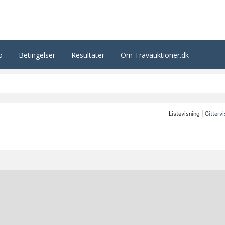
o
Betingelser
Resultater
Om Travauktioner.dk
Listevisning |
Gitterv