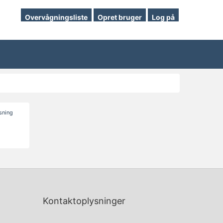
Overvågningsliste
Opret bruger
Log på
isning
Kontaktoplysninger