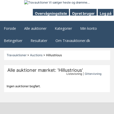
Overvågningsliste
Opret bruger
Log på
Forside
Alle auktioner
Kategorier
Min konto
Betingelser
Resultater
Om Travauktioner.dk
Travauktioner
>
Auctions
>
Hillustrious
Alle auktioner mærket: 'Hillustrious'
Listevisning |
Gittervisning
Ingen auktioner bogført.