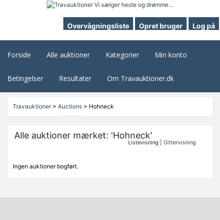
Overvågningsliste
Opret bruger
Log på
Forside
Alle auktioner
Kategorier
Min konto
Betingelser
Resultater
Om Travauktioner.dk
Travauktioner
>
Auctions
>
Hohneck
Alle auktioner mærket: 'Hohneck'
Listevisning |
Gittervisning
Ingen auktioner bogført.