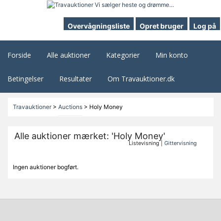
Overvågningsliste
Opret bruger
Log på
Forside
Alle auktioner
Kategorier
Min konto
Betingelser
Resultater
Om Travauktioner.dk
Travauktioner
>
Auctions
>
Holy Money
Alle auktioner mærket: 'Holy Money'
Listevisning |
Gittervisning
Ingen auktioner bogført.