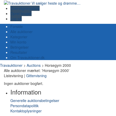
Overvågningsliste
Opret bruger
Log på
Forside
Alle auktioner
Kategorier
Min konto
Betingelser
Resultater
Om Travauktioner.dk
Travauktioner
>
Auctions
>
Horsegym 2000
Alle auktioner mærket: 'Horsegym 2000'
Listevisning |
Gittervisning
Ingen auktioner bogført.
Information
Generelle auktionsbetingelser
Persondatapolitik
Kontaktoplysninger