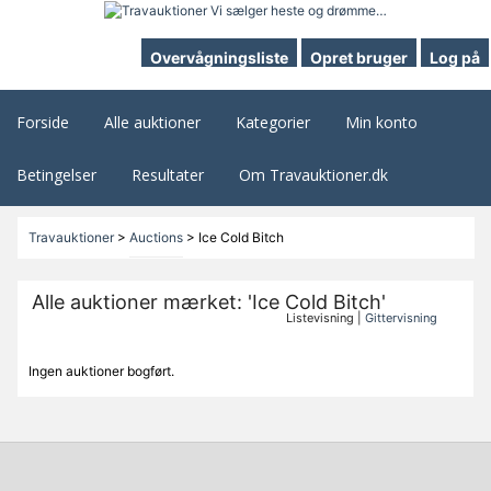
Overvågningsliste
Opret bruger
Log på
Forside
Alle auktioner
Kategorier
Min konto
Betingelser
Resultater
Om Travauktioner.dk
Travauktioner
>
Auctions
>
Ice Cold Bitch
Alle auktioner mærket: 'Ice Cold Bitch'
Listevisning |
Gittervisning
Ingen auktioner bogført.