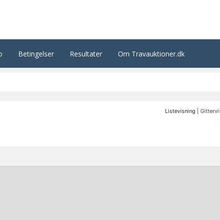
o
Betingelser
Resultater
Om Travauktioner.dk
Listevisning |
Gitterv