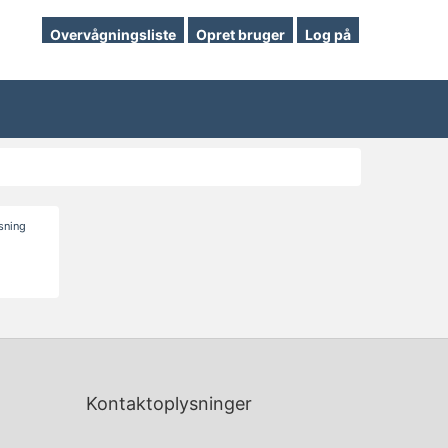
Overvågningsliste
Opret bruger
Log på
isning
Kontaktoplysninger