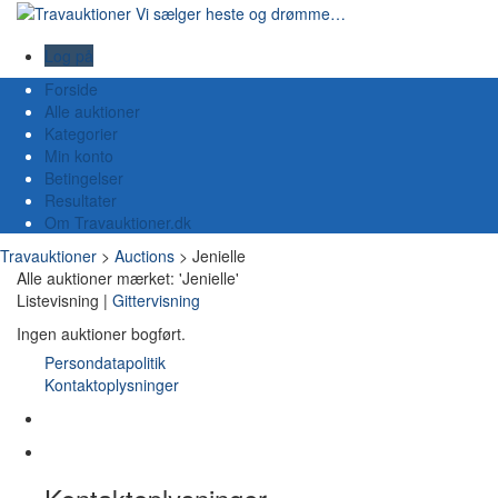
Log på
Forside
Alle auktioner
Kategorier
Min konto
Betingelser
Resultater
Om Travauktioner.dk
Travauktioner
>
Auctions
>
Jenielle
Alle auktioner mærket: 'Jenielle'
Listevisning |
Gittervisning
Ingen auktioner bogført.
Persondatapolitik
Kontaktoplysninger