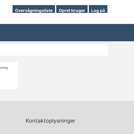
Overvågningsliste
Opret bruger
Log på
isning
Kontaktoplysninger