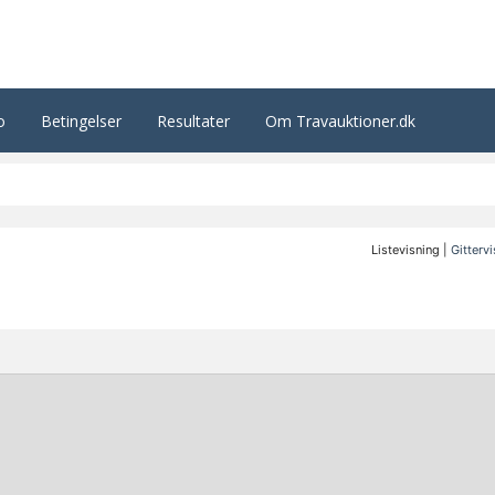
o
Betingelser
Resultater
Om Travauktioner.dk
Listevisning |
Gitterv