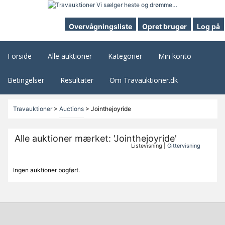
Overvågningsliste
Opret bruger
Log på
Forside
Alle auktioner
Kategorier
Min konto
Betingelser
Resultater
Om Travauktioner.dk
Travauktioner
>
Auctions
>
Jointhejoyride
Alle auktioner mærket: 'Jointhejoyride'
Listevisning |
Gittervisning
Ingen auktioner bogført.