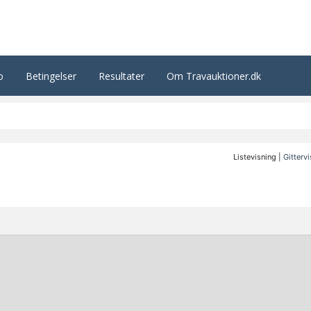
o
Betingelser
Resultater
Om Travauktioner.dk
Listevisning |
Gitterv