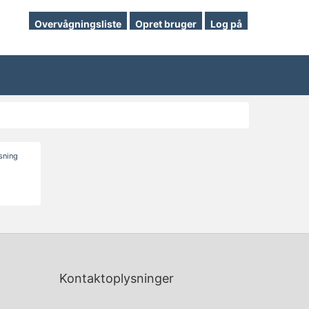
Overvågningsliste
Opret bruger
Log på
isning
Kontaktoplysninger