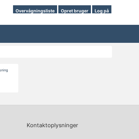
Overvågningsliste
Opret bruger
Log på
isning
Kontaktoplysninger