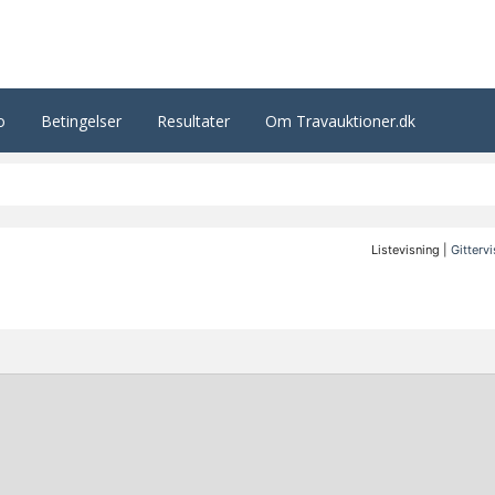
o
Betingelser
Resultater
Om Travauktioner.dk
Listevisning |
Gitterv