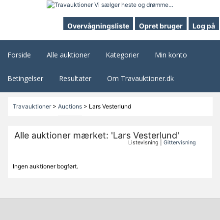
Overvågningsliste
Opret bruger
Log på
Forside
Alle auktioner
Kategorier
Min konto
Betingelser
Resultater
Om Travauktioner.dk
Travauktioner
>
Auctions
>
Lars Vesterlund
Alle auktioner mærket: 'Lars Vesterlund'
Listevisning |
Gittervisning
Ingen auktioner bogført.