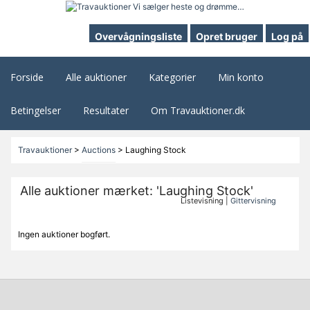
Overvågningsliste
Opret bruger
Log på
Forside
Alle auktioner
Kategorier
Min konto
Betingelser
Resultater
Om Travauktioner.dk
Travauktioner
>
Auctions
>
Laughing Stock
Alle auktioner mærket: 'Laughing Stock'
Listevisning |
Gittervisning
Ingen auktioner bogført.