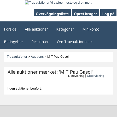
Overvågningsliste
Opret bruger
Log på
Forside
Alle auktioner
Kategorier
Min konto
Betingelser
Resultater
Om Travauktioner.dk
Travauktioner
>
Auctions
>
M T Pau Gasol
Alle auktioner mærket: 'M T Pau Gasol'
Listevisning |
Gittervisning
Ingen auktioner bogført.