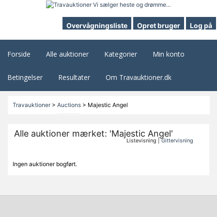
Overvågningsliste
Opret bruger
Log på
Forside
Alle auktioner
Kategorier
Min konto
Betingelser
Resultater
Om Travauktioner.dk
Travauktioner
>
Auctions
>
Majestic Angel
Alle auktioner mærket: 'Majestic Angel'
Listevisning |
Gittervisning
Ingen auktioner bogført.