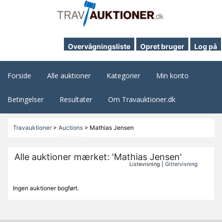
Overvågningsliste
Opret bruger
Log på
Forside
Alle auktioner
Kategorier
Min konto
Betingelser
Resultater
Om Travauktioner.dk
Travauktioner
>
Auctions
>
Mathias Jensen
Alle auktioner mærket: 'Mathias Jensen'
Listevisning |
Gittervisning
Ingen auktioner bogført.