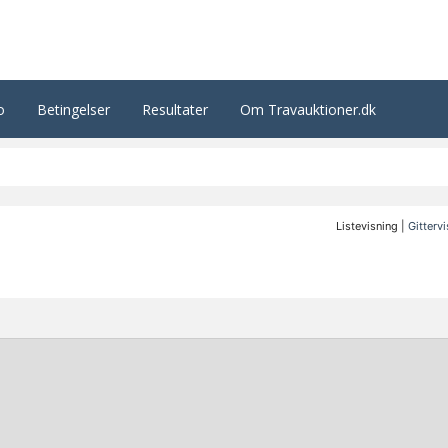
o
Betingelser
Resultater
Om Travauktioner.dk
Listevisning |
Gitterv