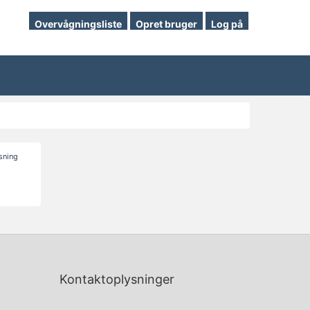
Overvågningsliste
Opret bruger
Log på
isning
Kontaktoplysninger