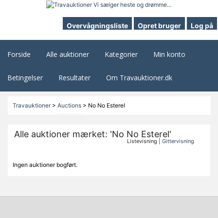
Overvågningsliste
Opret bruger
Log på
Forside
Alle auktioner
Kategorier
Min konto
Betingelser
Resultater
Om Travauktioner.dk
Travauktioner
>
Auctions
>
No No Esterel
Alle auktioner mærket: 'No No Esterel'
Listevisning |
Gittervisning
Ingen auktioner bogført.