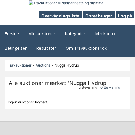
Overvågningsliste
Opret bruger
Log på
Forside
Alle auktioner
Kategorier
Min konto
Betingelser
Resultater
Om Travauktioner.dk
Travauktioner
>
Auctions
>
Nugga Hydrup
Alle auktioner mærket: 'Nugga Hydrup'
Listevisning |
Gittervisning
Ingen auktioner bogført.