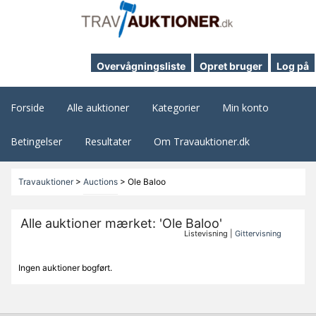
Overvågningsliste
Opret bruger
Log på
Forside
Alle auktioner
Kategorier
Min konto
Betingelser
Resultater
Om Travauktioner.dk
Travauktioner
>
Auctions
>
Ole Baloo
Alle auktioner mærket: 'Ole Baloo'
Listevisning |
Gittervisning
Ingen auktioner bogført.