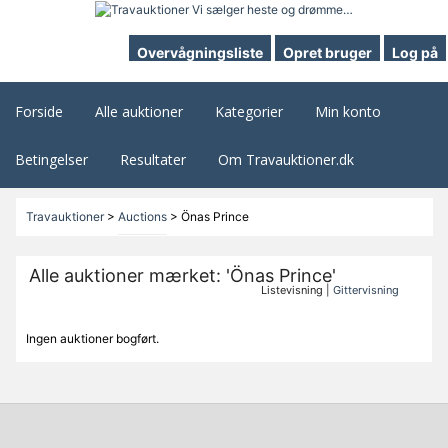
Overvågningsliste
Opret bruger
Log på
Forside
Alle auktioner
Kategorier
Min konto
Betingelser
Resultater
Om Travauktioner.dk
Travauktioner
>
Auctions
>
Önas Prince
Alle auktioner mærket: 'Önas Prince'
Listevisning |
Gittervisning
Ingen auktioner bogført.