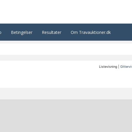
o
Betingelser
Resultater
Om Travauktioner.dk
Listevisning |
Gitterv