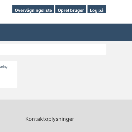
Overvågningsliste
Opret bruger
Log på
isning
Kontaktoplysninger