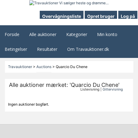
Overvågningsliste
Opret bruger
Log på
Forside
Alle auktioner
Kategorier
Min konto
Betingelser
Resultater
Om Travauktioner.dk
Travauktioner
>
Auctions
>
Quarcio Du Chene
Alle auktioner mærket: 'Quarcio Du Chene'
Listevisning |
Gittervisning
Ingen auktioner bogført.