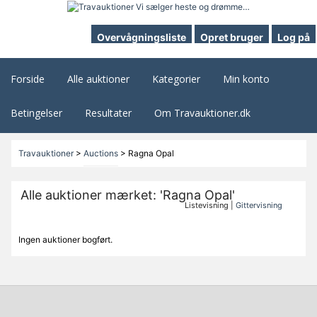
Overvågningsliste
Opret bruger
Log på
Forside
Alle auktioner
Kategorier
Min konto
Betingelser
Resultater
Om Travauktioner.dk
Travauktioner
>
Auctions
>
Ragna Opal
Alle auktioner mærket: 'Ragna Opal'
Listevisning |
Gittervisning
Ingen auktioner bogført.