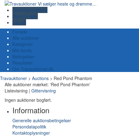
Overvågningsliste
Opret bruger
Log på
Forside
Alle auktioner
Kategorier
Min konto
Betingelser
Resultater
Om Travauktioner.dk
Travauktioner
>
Auctions
>
Red Pond Phantom
Alle auktioner mærket: 'Red Pond Phantom'
Listevisning |
Gittervisning
Ingen auktioner bogført.
Information
Generelle auktionsbetingelser
Persondatapolitik
Kontaktoplysninger