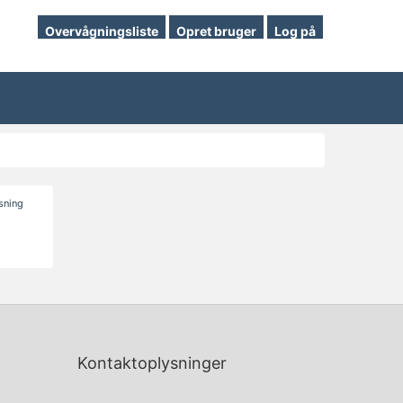
Overvågningsliste
Opret bruger
Log på
isning
Kontaktoplysninger