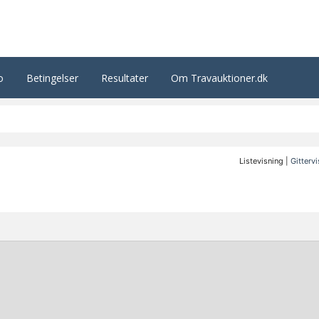
o
Betingelser
Resultater
Om Travauktioner.dk
Listevisning |
Gitterv