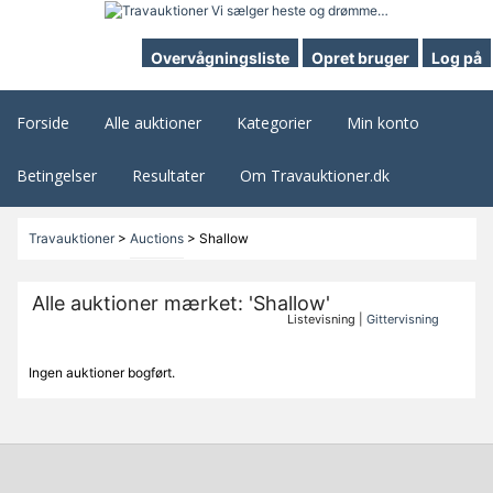
Overvågningsliste
Opret bruger
Log på
Forside
Alle auktioner
Kategorier
Min konto
Betingelser
Resultater
Om Travauktioner.dk
Travauktioner
>
Auctions
>
Shallow
Alle auktioner mærket: 'Shallow'
Listevisning |
Gittervisning
Ingen auktioner bogført.