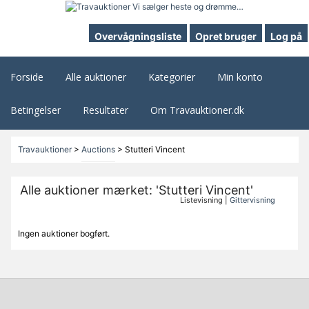
Overvågningsliste
Opret bruger
Log på
Forside
Alle auktioner
Kategorier
Min konto
Betingelser
Resultater
Om Travauktioner.dk
Travauktioner
>
Auctions
>
Stutteri Vincent
Alle auktioner mærket: 'Stutteri Vincent'
Listevisning |
Gittervisning
Ingen auktioner bogført.