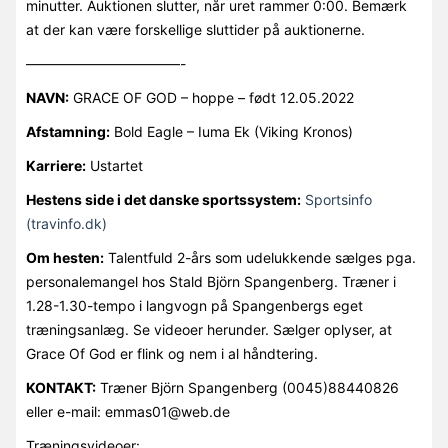
minutter. Auktionen slutter, når uret rammer 0:00. Bemærk
at der kan være forskellige sluttider på auktionerne.
———————————-
NAVN:
GRACE OF GOD – hoppe – født 12.05.2022
Afstamning:
Bold Eagle – Iuma Ek (Viking Kronos)
Karriere:
Ustartet
Hestens side i det danske sportssystem:
Sportsinfo
(travinfo.dk)
Om hesten:
Talentfuld 2-års som udelukkende sælges pga.
personalemangel hos Stald Björn Spangenberg. Træner i
1.28-1.30-tempo i langvogn på Spangenbergs eget
træningsanlæg. Se videoer herunder. Sælger oplyser, at
Grace Of God er flink og nem i al håndtering.
KONTAKT:
Træner Björn Spangenberg (0045)88440826
eller e-mail: emmas01@web.de
Træningsvideoer: