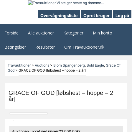
Overvågningsliste
Opret bruger
Log på
Forside
Alle auktioner
Kategorier
Min konto
Betingelser
Resultater
Om Travauktioner.dk
Travauktioner
>
Auctions
>
Björn Spangenberg
,
Bold Eagle
,
Grace Of
God
>
GRACE OF GOD [løbshest – hoppe – 2 år]
GRACE OF GOD [løbshest – hoppe – 2
år]
Auktionen lukket ved prisen:23.000,00kr.