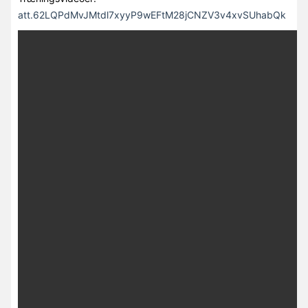
att.62LQPdMvJMtdl7xyyP9wEFtM28jCNZV3v4xvSUhabQk