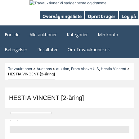
Overvågningsliste
Opret bruger
Log på
Forside
Alle auktioner
Kategorier
Min konto
Betingelser
Resultater
Om Travauktioner.dk
Travauktioner
>
Auctions
>
auktion
,
From Above U S
,
Hestia Vincent
>
HESTIA VINCENT [2-åring]
HESTIA VINCENT [2-åring]